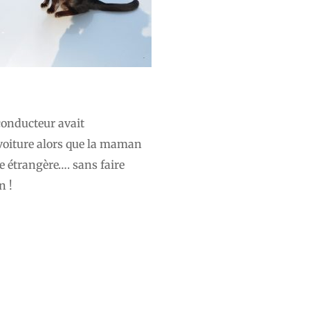
 conducteur avait
 voiture alors que la maman
re étrangère…. sans faire
n !