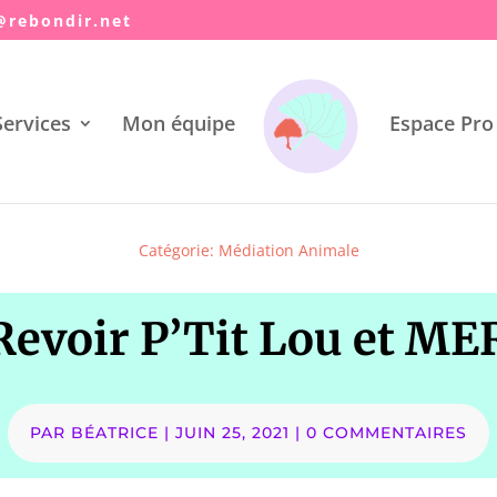
@ya
idnob
ten.r
ervices
Mon équipe
Espace Pro
Catégorie:
Médiation Animale
Revoir P’Tit Lou et MER
PAR
BÉATRICE
|
JUIN 25, 2021
|
0 COMMENTAIRES