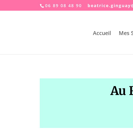
06 89 08 48 90
taeb
.ecir
ugnig
er
Accueil
Mes S
Au 