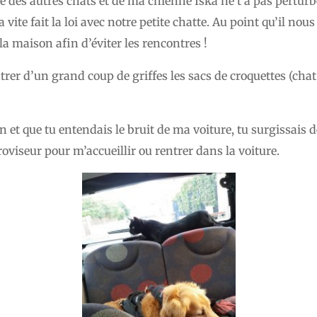
ce des autres chats et de ma chienne Iska ne t’a pas pertur
a vite fait la loi avec notre petite chatte. Au point qu’il nou
la maison afin d’éviter les rencontres !
trer d’un grand coup de griffes les sacs de croquettes (chat 
n et que tu entendais le bruit de ma voiture, tu surgissais d
étroviseur pour m’accueillir ou rentrer dans la voiture.