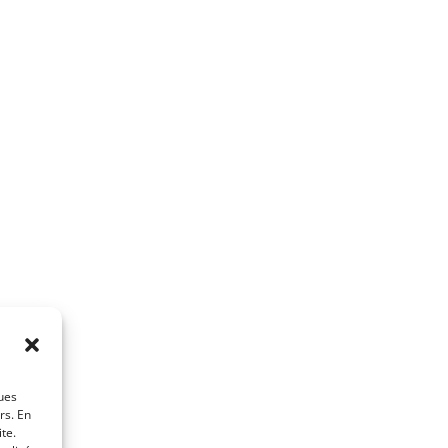
ques
rs. En
te.