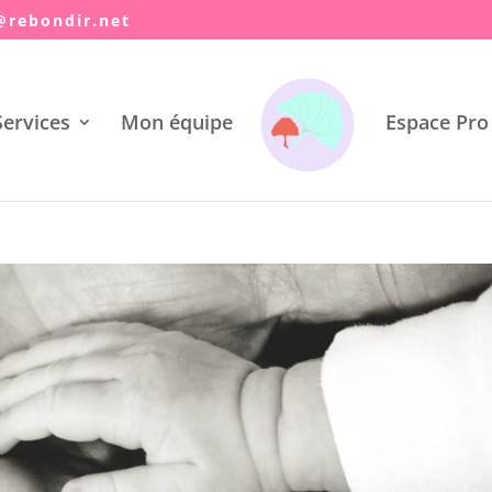
@ya
idnob
ten.r
ervices
Mon équipe
Espace Pro