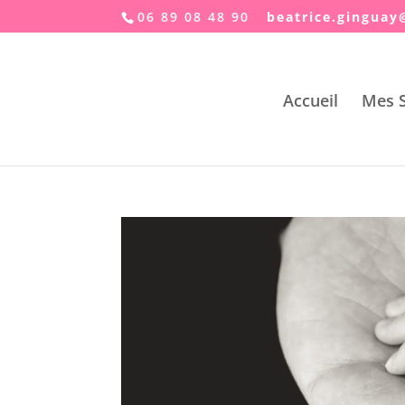
06 89 08 48 90
taeb
.ecir
ugnig
er
Accueil
Mes S