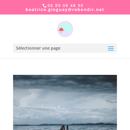
06 89 08 48 90
taeb
.ecir
ugnig
er@ya
idnob
ten.r
Sélectionner une page