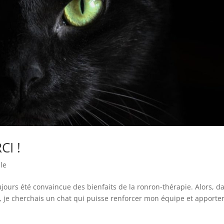
CI !
le
ujours été convaincue des bienfaits de la ronron-thérapie. Alors, d
, je cherchais un chat qui puisse renforcer mon équipe et apporte