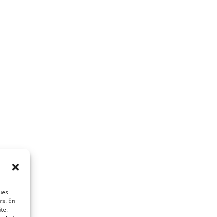
ques
rs. En
te.