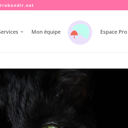
@ya
idnob
ten.r
ervices
Mon équipe
Espace Pro