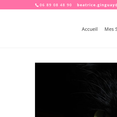
06 89 08 48 90
taeb
.ecir
ugnig
er
Accueil
Mes S