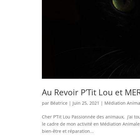
Au Revoir P’Tit Lou et MER
par
Béatrice
|
Juin 25, 2021
|
Médiation Anima
Cher P’Tit Lou Passionnée des animaux, j’ai to
le cadre de mon activité en Médiation Animale
bien-être et réparation...