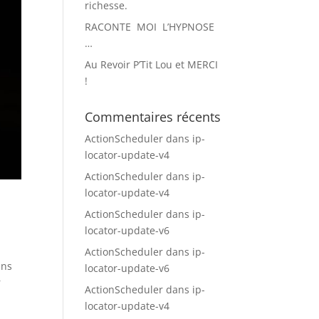
richesse.
RACONTE MOI L’HYPNOSE
…
Au Revoir P’Tit Lou et MERCI
!
Commentaires récents
ActionScheduler
dans
ip-
locator-update-v4
ActionScheduler
dans
ip-
locator-update-v4
ActionScheduler
dans
ip-
locator-update-v6
ActionScheduler
dans
ip-
ans
locator-update-v6
r
ActionScheduler
dans
ip-
locator-update-v4