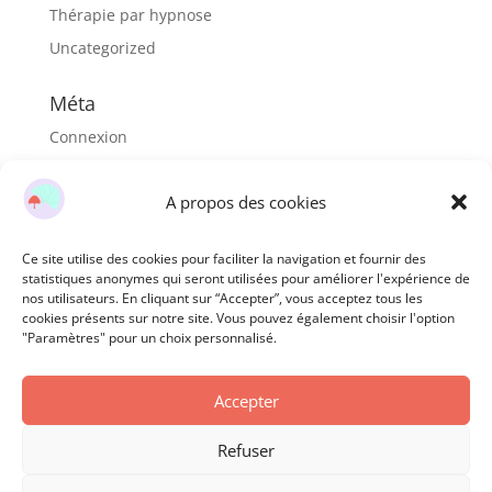
Thérapie par hypnose
Uncategorized
Méta
Connexion
Flux des publications
A propos des cookies
Flux des commentaires
Site de WordPress-FR
Ce site utilise des cookies pour faciliter la navigation et fournir des
statistiques anonymes qui seront utilisées pour améliorer l'expérience de
nos utilisateurs. En cliquant sur “Accepter”, vous acceptez tous les
cookies présents sur notre site. Vous pouvez également choisir l'option
"Paramètres" pour un choix personnalisé.
Accepter
Copyright © 2026rebondir.net
Refuser
Mentions Légales
|
Politique de confidentialité
|
Politique