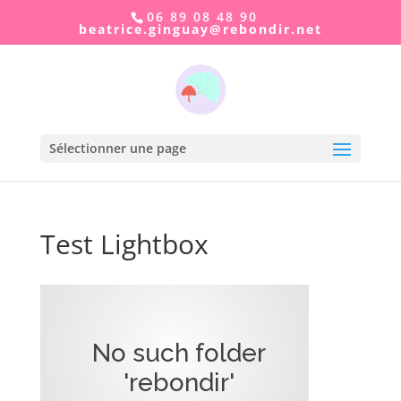
06 89 08 48 90
taeb
.ecir
ugnig
er@ya
idnob
ten.r
Sélectionner une page
Test Lightbox